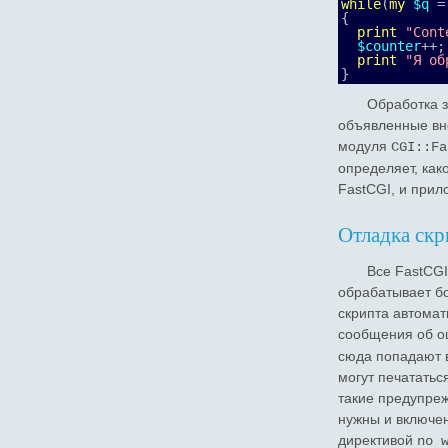
while
(
my
$q
{
print
"Cont
$counter
++;
print
"Я об
}
Обработка з
объявленные вне
модуля
CGI::Fa
определяет, как
FastCGI, и прил
Отладка скр
Все FastCGI
обрабатывает б
скрипта автомат
сообщения об о
сюда попадают в
могут печататьс
такие предупреж
нужны и включе
директивой
no 