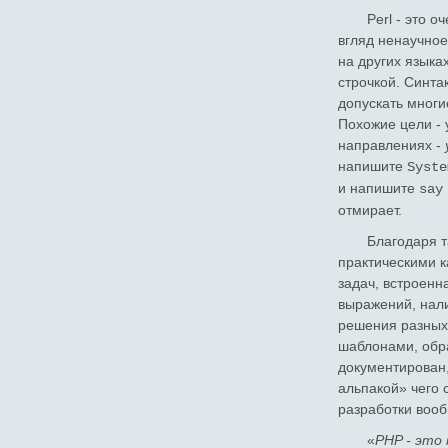
Perl - это 
вгляд ненаучное
на других языка
строчкой. Синт
допускать многи
Похожие цели - 
направлениях -
напишите
Syste
и напишите
say
отмирает.
Благодаря 
практическими к
задач, встроенн
выражений, нал
решения разных 
шаблонами, обра
документирован,
альпакой» чего 
разработки воо
«
PHP - это