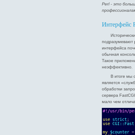
Perl - это боль
профессионала
Интерфейс 
Исторически
подразумевают 
интерфейса поче
обычная консол
Такое приложени
неэффективно.
В итоге мы 
является «служб
обработки запро
сервера FastCGI
мало чем отлича
#!/usr/bin/pe
use
strict
;
use
CGI::Fast
my
$counter
=