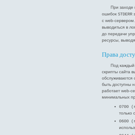
При заходе 
ошибок
з
STDERR
с web-сервером.
выводиться в ло
до передачи упр
ресурсы, выводя
Права дост
Под каждый 
скрипты сайта в
обслуживаются 
быть доступны н
работает web-се
минимальных пр
0700 (
только 
0600 (
исполь