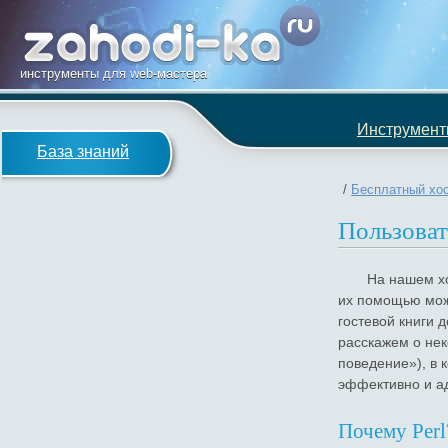
инструменты для web-мастера
Инструмен
База знаний
/
Бесплатный хос
Пользоват
На нашем хо
их помощью мож
гостевой книги 
расскажем о нек
поведение»), в 
эффективно и ад
Почему Perl