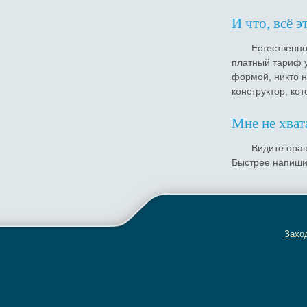
И что, всё э
Естественно
платный тариф 
формой, никто н
конструктор, ко
Мне не хват
Видите оран
Быстрее напиши
Заход