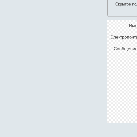
Скрытое по
Им
Электропочт
Сообщени