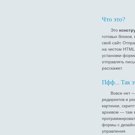
Что это?
Это
констр
готовых блоков,
свой сайт. Отпр
на чистом HTML
установки форм
отправлять пись
расскажет.
Пфф... Так 
Вовсе нет 
редиректов и ре
картинки, скрип
архивом — там в
программировать
формы с дизайн
управления.